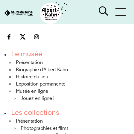
Cookies et traceurs utilisés sur ce site
Aller
Aller
au
à
contenu
la
recherche
Le musée
Présentation
Biographie d'Albert Kahn
Histoire du lieu
Exposition permanente
Musée en ligne
Jouez en ligne !
Les collections
Présentation
Photographies et films