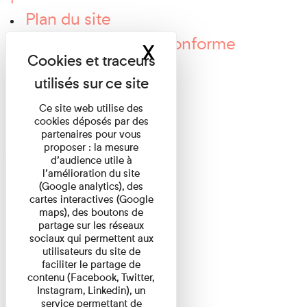
Plan du site
Accessibilité : non conforme
X
Masquer le band
Presse
Contact
Ce site web utilise des
Actualités
cookies déposés par des
partenaires pour vous
Recherche
proposer : la mesure
d’audience utile à
Cartes interactives
l’amélioration du site
(Google analytics), des
Newsletter
cartes interactives (Google
maps), des boutons de
partage sur les réseaux
sociaux qui permettent aux
utilisateurs du site de
faciliter le partage de
contenu (Facebook, Twitter,
Instagram, Linkedin), un
service permettant de