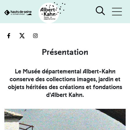
Cookies et traceurs utilisés sur ce site
Aller
Aller
au
à
contenu
la
recherche
Présentation
Le Musée départemental Albert-Kahn
conserve des collections images, jardin et
objets héritées des créations et fondations
d'Albert Kahn.