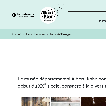
Le m
Accueil
Les collections
Le portail images
Cookies et traceurs utilisés sur ce site
Aller
Aller
au
à
contenu
la
recherche
Le musée départemental Albert-Kahn con
e
début du XX
siècle, consacré à la diversi