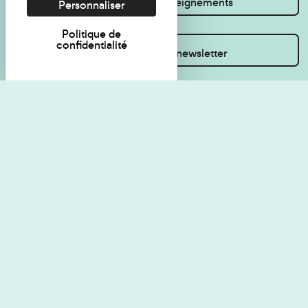
Je souhaite des renseignements
Personnaliser
Politique de
confidentialité
Inscrivez-vous à la newsletter
Règlement de visite
Politique de
confidentialité
Contact
Accessibilité : non
Plan du site
conforme
Les Amis du musée
Gestion des cookies
Mentions légales