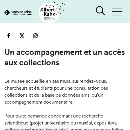
Cookies et traceurs utilisés sur ce site
Aller
Aller
au
à
contenu
la
recherche
Un accompagnement et un accès
aux collections
Le musée accueille en ses murs, sur rendez-vous,
chercheurs et étudiants pour une consultation des
collections et de la base de données ainsi qu’un
accompagnement documentaire.
Pour toute demande concernant une recherche
scientifique (projet universitaire ou muséal, exposition,
colloque, mémoire, thèse, etc.), merci de contacter Julien