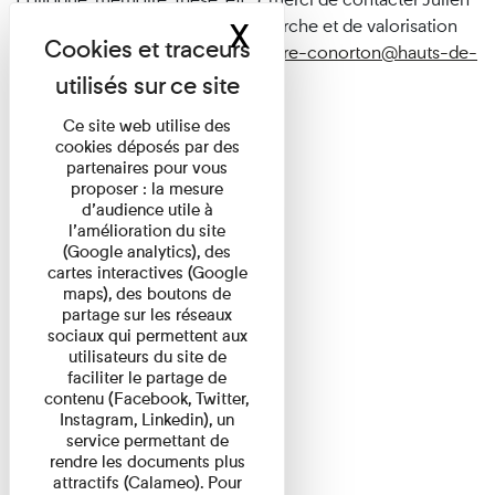
Faure-Conorton, chargé de recherche et de valorisation
X
Masquer le band
scientifique des collections, à
jfaure-conorton@
hauts-de-
seine.fr
Ce site web utilise des
cookies déposés par des
partenaires pour vous
proposer : la mesure
d’audience utile à
l’amélioration du site
(Google analytics), des
cartes interactives (Google
maps), des boutons de
partage sur les réseaux
sociaux qui permettent aux
utilisateurs du site de
faciliter le partage de
contenu (Facebook, Twitter,
Instagram, Linkedin), un
service permettant de
rendre les documents plus
attractifs (Calameo). Pour