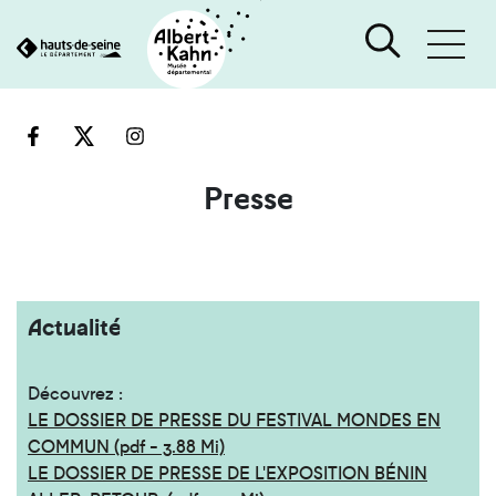
Cookies et traceurs utilisés sur ce site
Aller
Aller
au
à
contenu
la
recherche
Presse
Actualité
Découvrez :
LE DOSSIER DE PRESSE DU FESTIVAL MONDES EN
COMMUN (pdf - 3.88 Mi)
LE DOSSIER DE PRESSE DE L'EXPOSITION BÉNIN