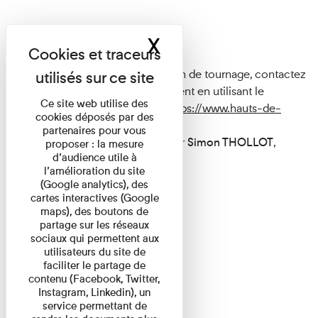
Tournages
X
Masquer le band
Pour toute demande d'autorisation de tournage, contactez
le service de presse du Département en utilisant le
Ce site web utilise des
formulaire de contact suivant :
https://www.hauts-de-
cookies déposés par des
seine.fr/contact-service-presse
partenaires pour vous
Vous pouvez également contacter
Simon THOLLOT
,
proposer : la mesure
d’audience utile à
attaché de presse :
l’amélioration du site
Tél : 01 47 29 32 32
(Google analytics), des
Mail :
sthollot@
hauts-de-seine.fr
cartes interactives (Google
maps), des boutons de
partage sur les réseaux
sociaux qui permettent aux
utilisateurs du site de
faciliter le partage de
contenu (Facebook, Twitter,
Instagram, Linkedin), un
service permettant de