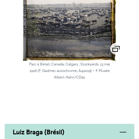
Parc à Bétail, Canada, Calgary , Stockyards, 13 mai
-
1926 (F. Gadmer, autochrome, A49019)
© Musée
Albert-Kahn/CD92
Luiz Braga (Brésil)