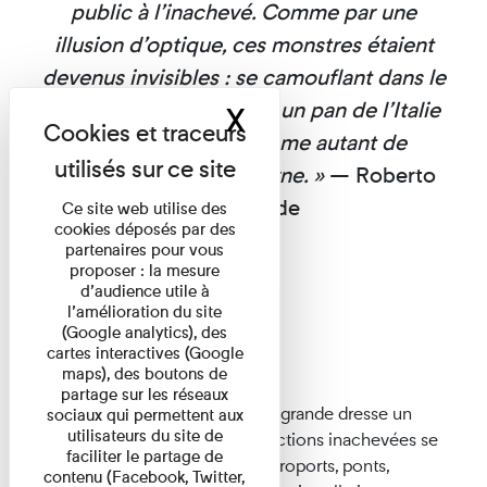
public à l’inachevé. Comme par une
illusion d’optique, ces monstres étaient
devenus invisibles : se camouflant dans le
paysage, ils racontaient un pan de l’Italie
X
Masquer le band
d’après-guerre, comme autant de
vestiges de l’ère moderne. »
— Roberto
Giangrande
Ce site web utilise des
cookies déposés par des
partenaires pour vous
proposer : la mesure
d’audience utile à
l’amélioration du site
Incompiuto
(Google analytics), des
2016
–
2019
cartes interactives (Google
maps), des boutons de
partage sur les réseaux
Dans
Incompiuto,
Roberto Giangrande dresse un
sociaux qui permettent aux
utilisateurs du site de
inventaire brutaliste de constructions inachevées se
faciliter le partage de
déployant dans toute l’Italie. Aéroports, ponts,
contenu (Facebook, Twitter,