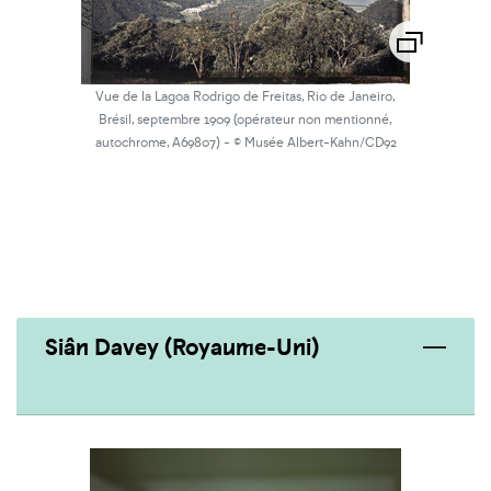
Vue de la Lagoa Rodrigo de Freitas, Rio de Janeiro,
Brésil, septembre 1909 (opérateur non mentionné,
autochrome, A69807) - © Musée Albert-Kahn/CD92
Siân Davey (Royaume-Uni)