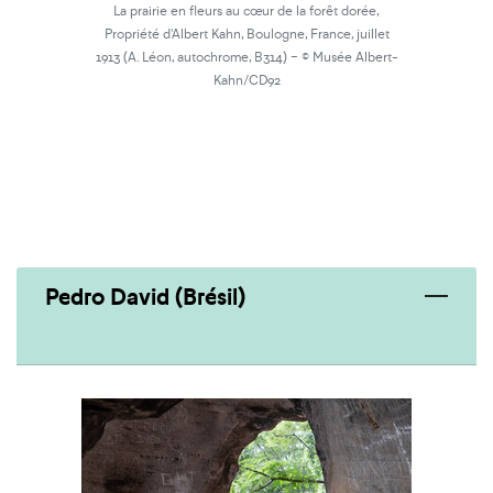
La prairie en fleurs au cœur de la forêt dorée,
Propriété d'Albert Kahn, Boulogne, France, juillet
-
1913 (A. Léon, autochrome, B314)
© Musée Albert-
Kahn/CD92
Pedro David (Brésil)