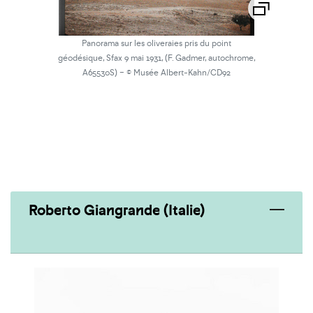
Panorama sur les oliveraies pris du point
géodésique, Sfax 9 mai 1931, (F. Gadmer, autochrome,
-
A65530S)
© Musée Albert-Kahn/CD92
Roberto Giangrande (Italie)