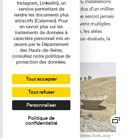
barrages, routes, écoles, piscines, installations
Instagram, Linkedin), un
sportives, ou hôpitaux, ce sont plus d’un millier
service permettant de
rendre les documents plus
d’infrastructures publiques qui ne seront jamais
attractifs (Calameo). Pour
terminées pour des raisons souvent multiples
en savoir plus sur les
comme l’absence d’autorisation, les aléas
traitements de données à
bureaucratiques, les budgets sous-évalués, la
caractère personnel mis en
œuvre par le Département
corruption…
des Hauts-de-Seine,
consultez notre politique de
protection des données.
Tout accepter
Tout refuser
Personnaliser
Politique de
confidentialité
-
Roberto Giangrande, Digue de Gibbesi, Sicile, 2019