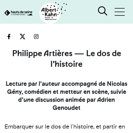
Cookies et traceurs utilisés sur ce site
Aller
Aller
au
à
contenu
la
recherche
Philippe Artières — Le dos de
l’histoire
Lecture par l’auteur accompagné de Nicolas
Gény, comédien et metteur en scène, suivie
d’une discussion animée par Adrien
Genoudet
Embarquer sur le dos de l'histoire, et partir en