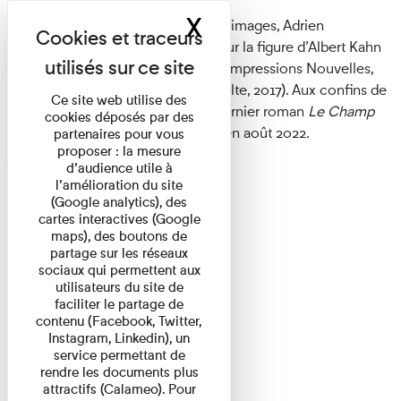
animateur de la rencontre
X
Masquer le band
Cinéaste, écrivain et historien des images, Adrien
Genoudet est l’auteur d’un essai sur la figure d’Albert Kahn
(
L’Effervescence des images
, Les Impressions Nouvelles,
2020) et d’un récit,
L’Étreinte
(Inculte, 2017). Aux confins de
Ce site web utilise des
la littérature et de l'histoire, son dernier roman
Le Champ
cookies déposés par des
des cris
vient de paraître au Seuil en août 2022.
partenaires pour vous
proposer : la mesure
d’audience utile à
l’amélioration du site
(Google analytics), des
cartes interactives (Google
maps), des boutons de
partage sur les réseaux
sociaux qui permettent aux
utilisateurs du site de
faciliter le partage de
contenu (Facebook, Twitter,
Instagram, Linkedin), un
service permettant de
rendre les documents plus
attractifs (Calameo). Pour