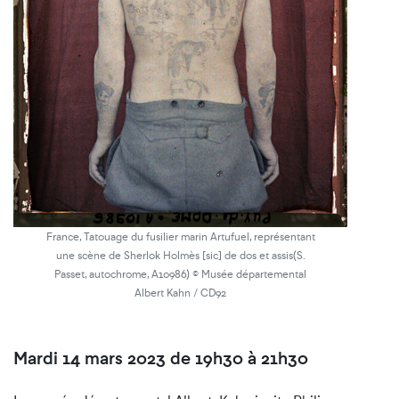
France, Tatouage du fusilier marin Artufuel, représentant
une scène de Sherlok Holmès [sic] de dos et assis(S.
Passet, autochrome, A10986) © Musée départemental
Albert Kahn / CD92
Mardi 14 mars 2023 de 19h30 à 21h30