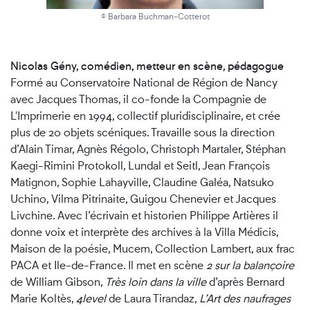
© Barbara Buchman-Cotterot
Nicolas Gény, comédien, metteur en scène, pédagogue
Formé au Conservatoire National de Région de Nancy
avec Jacques Thomas, il co-fonde la Compagnie de
L'Imprimerie en 1994, collectif pluridisciplinaire, et crée
plus de 20 objets scéniques. Travaille sous la direction
d’Alain Timar, Agnès Régolo, Christoph Martaler, Stéphan
Kaegi-Rimini Protokoll, Lundal et Seitl, Jean François
Matignon, Sophie Lahayville, Claudine Galéa, Natsuko
Uchino, Vilma Pitrinaite, Guigou Chenevier et Jacques
Livchine. Avec l’écrivain et historien Philippe Artières il
donne voix et interprète des archives à la Villa Médicis,
Maison de la poésie, Mucem, Collection Lambert, aux frac
PACA et Ile-de-France. Il met en scène
2 sur la balançoire
de William Gibson,
Très loin dans la ville
d’après Bernard
Marie Koltès,
4level
de Laura Tirandaz,
L’Art des naufrages