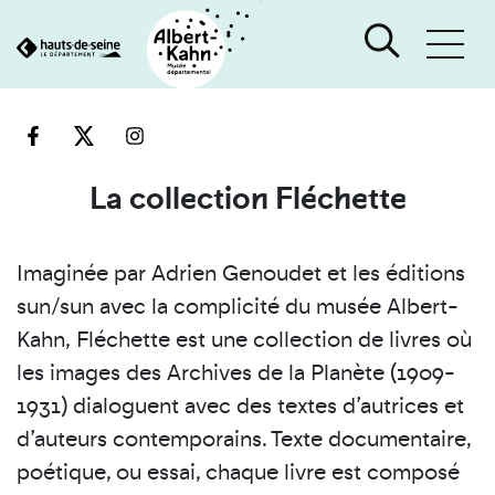
Cookies et traceurs utilisés sur ce site
Aller
Aller
au
à
contenu
la
recherche
La collection Fléchette
Imaginée par Adrien Genoudet et les éditions
sun/sun avec la complicité du musée Albert-
Kahn,
Fléchette est une collection de livres où
les images des Archives de la Planète (1909-
1931) dialoguent avec des textes d’autrices et
d’auteurs contemporains. Texte documentaire,
poétique, ou essai, chaque livre est composé