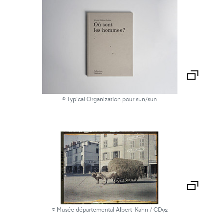
© Typical Organization pour sun/sun
© Musée départemental Albert-Kahn / CD92