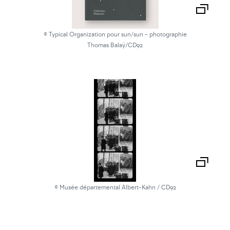
© Typical Organization pour sun/sun - photographie
Thomas Balaÿ/CD92
© Musée départemental Albert-Kahn / CD92