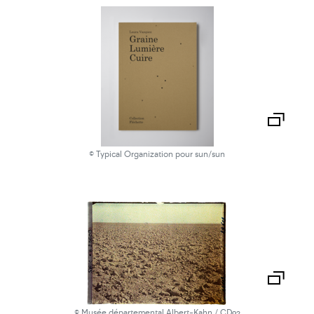
© Typical Organization pour sun/sun
© Musée départemental Albert-Kahn / CD92