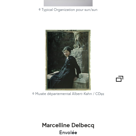
© Typical Organization pour sun/sun
© Musée départemental Albert-Kahn / CD92
Marcelline Delbecq
Envolée