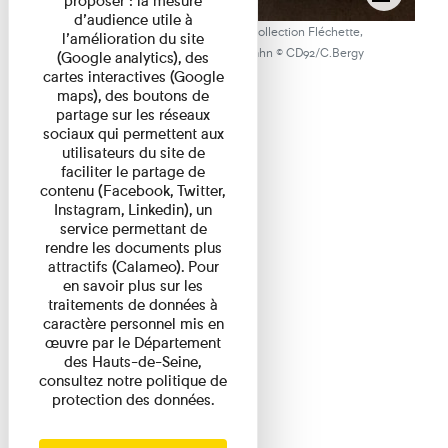
proposer : la mesure
d’audience utile à
Fanny Taillandier, lancement de la collection Fléchette,
l’amélioration du site
13 décembre 2022, Musée Albert-Kahn © CD92/C.Bergy
(Google analytics), des
cartes interactives (Google
maps), des boutons de
partage sur les réseaux
sociaux qui permettent aux
utilisateurs du site de
faciliter le partage de
contenu (Facebook, Twitter,
Instagram, Linkedin), un
service permettant de
rendre les documents plus
attractifs (Calameo). Pour
en savoir plus sur les
traitements de données à
caractère personnel mis en
œuvre par le Département
des Hauts-de-Seine,
consultez notre politique de
protection des données.