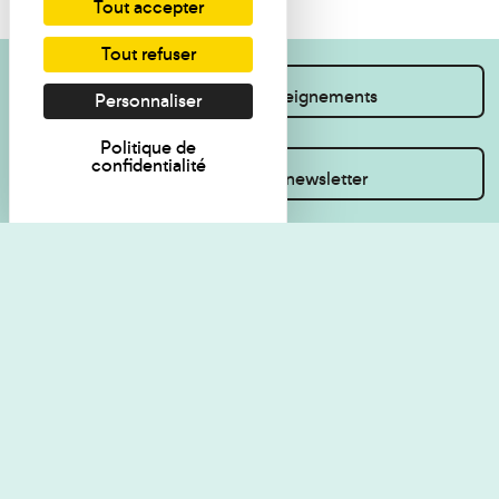
Tout accepter
Tout refuser
Je souhaite des renseignements
Personnaliser
Politique de
confidentialité
Inscrivez-vous à la newsletter
Règlement de visite
Politique de
confidentialité
Contact
Accessibilité : non
Plan du site
conforme
Les Amis du musée
Gestion des cookies