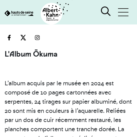
Cookies et traceurs utilisés sur ce site
Aller
Aller
au
à
contenu
la
recherche
L'Album Ōkuma
L’album acquis par le musée en 2024 est
composé de 10 pages cartonnées avec
serpentes, 24 tirages sur papier albuminé, dont
20 sont mis en couleurs à l’aquarelle. Reliées
par un dos de cuir récemment restauré, les
planches comportent une tranche dorée. La