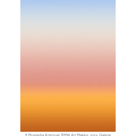
© Mustapha Azeroual, BMW Art Makers_2024, Galerie