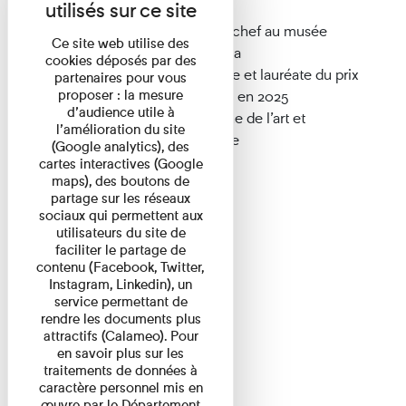
départemental Albert-Kahn
Marie Robert
, conservatrice en chef au musée
Ce site web utilise des
d’Orsay, photographie et cinéma
cookies déposés par des
Aurélie Scouarnec
, photographe et lauréate du prix
partenaires pour vous
proposer : la mesure
des Amis du Musée Albert Kahn en 2025
d’audience utile à
Marie-Cécile Zinsou
, historienne de l’art et
l’amélioration du site
entrepreneure franco-béninoise
(Google analytics), des
cartes interactives (Google
maps), des boutons de
partage sur les réseaux
sociaux qui permettent aux
utilisateurs du site de
faciliter le partage de
contenu (Facebook, Twitter,
Instagram, Linkedin), un
service permettant de
rendre les documents plus
attractifs (Calameo). Pour
en savoir plus sur les
traitements de données à
caractère personnel mis en
œuvre par le Département