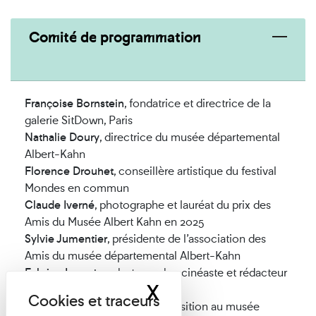
Comité de programmation
Françoise Bornstein
, fondatrice et directrice de la
galerie SitDown, Paris
Nathalie Doury
, directrice du musée départemental
Albert-Kahn
Florence Drouhet
, conseillère artistique du festival
Mondes en commun
Claude Iverné
, photographe et lauréat du prix des
Amis du Musée Albert Kahn en 2025
Sylvie Jumentier
, présidente de l’association des
Amis du musée départemental Albert-Kahn
Fabrice Laroche
, photographe, cinéaste et rédacteur
X
Masquer le band
en chef de Fisheye magazine
Clément Poché
, chargé d’exposition au musée