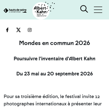
Cookies et traceurs utilisés sur ce site
Aller
Aller
au
à
contenu
la
recherche
Mondes en commun 2026
Poursuivre l'inventaire d'Albert Kahn
Du 23 mai au 20 septembre 2026
Pour sa troisième édition, le festival invite 12
photographes internationaux à présenter leur