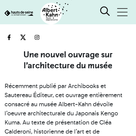
Cookies et traceurs utilisés sur ce site
Aller
Aller
au
à
contenu
la
recherche
Une nouvel ouvrage sur
l’architecture du musée
Récemment publié par Archibooks et
Sautereau Éditeur, cet ouvrage entièrement
consacré au musée Albert-Kahn dévoile
l’oeuvre architecturale du Japonais Kengo
Kuma. Au texte de présentation de Cléa
Calderoni, historienne de l’art et de