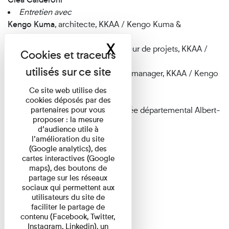
Entretien avec
Kengo Kuma
, architecte, KKAA / Kengo Kuma &
Associates
X
Masquer le band
Sébastien Yéou
, architecte, directeur de projets, KKAA /
Kengo Kuma & Associates
Jordi Vinyals
, architecte & project manager, KKAA / Kengo
Kuma & Associates
Ce site web utilise des
Entretien avec
cookies déposés par des
Nathalie Doury
partenaires pour vous
, directrice du musée départemental Albert-
proposer : la mesure
Kahn
d’audience utile à
Portfolio
l’amélioration du site
(Google analytics), des
cartes interactives (Google
maps), des boutons de
partage sur les réseaux
sociaux qui permettent aux
utilisateurs du site de
faciliter le partage de
contenu (Facebook, Twitter,
Instagram, Linkedin), un