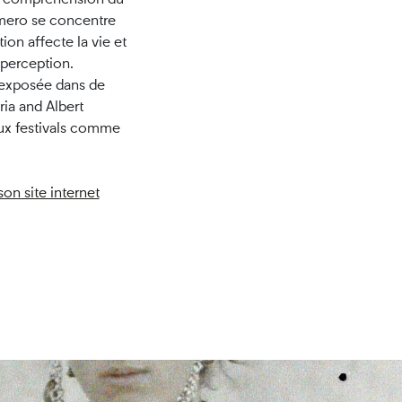
omero se concentre
on affecte la vie et
 perception.
exposée dans de
ria and Albert
ux festivals comme
.
son site internet