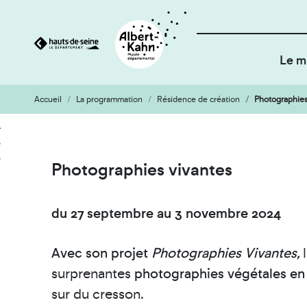
Le m
Accueil
La programmation
Résidence de création
Photographies
Cookies et traceurs utilisés sur ce site
Aller
Aller
au
à
contenu
la
Photographies vivantes
recherche
du 27 septembre au 3 novembre 2024
Avec son projet
Photographies Vivantes,
surprenantes
photographies végétales en
sur du cresson.