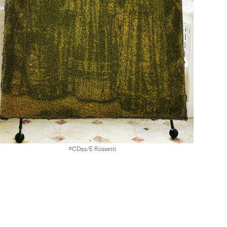
©CD92/E.Rossetti