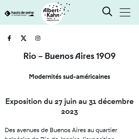
Cookies et traceurs utilisés sur ce site
Aller
Aller
au
à
contenu
la
recherche
Rio – Buenos Aires 1909
Modernités sud-américaines
Exposition du 27 juin au 31 décembre
2023
Des avenues de Buenos Aires au quartier