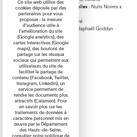
Ce site web utilise des
Productions sonores et audiovisuelles
: Nuits Noires x
cookies déposés par des
partenaires pour vous
Bachibouzouk
proposer : la mesure
Conception lumière :
Patrick Mouré
d’audience utile à
Bande son :
Joris de la Pallière et Raphaël Goddyn
l’amélioration du site
(Google analytics), des
cartes interactives (Google
maps), des boutons de
partage sur les réseaux
sociaux qui permettent aux
utilisateurs du site de
faciliter le partage de
contenu (Facebook, Twitter,
Instagram, Linkedin), un
service permettant de
rendre les documents plus
attractifs (Calameo). Pour
en savoir plus sur les
traitements de données à
caractère personnel mis en
œuvre par le Département
des Hauts-de-Seine,
consultez notre politique de