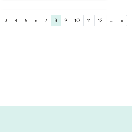
3
4
5
6
7
8
(active)
9
10
11
12
...
»
Inscrivez-vous à la newsletter