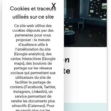
X
Masquer le band
Ce site web utilise des
cookies déposés par des
partenaires pour vous
proposer : la mesure
d’audience utile à
l’amélioration du site
(Google analytics), des
L'exposition
cartes interactives (Google
maps), des boutons de
permanente
partage sur les réseaux
sociaux qui permettent aux
utilisateurs du site de
faciliter le partage de
Articles
contenu (Facebook, Twitter,
16/11/2021
Instagram, Linkedin), un
service permettant de
rendre les documents plus
attractifs (Calameo). Pour
Actualité
en savoir plus sur les