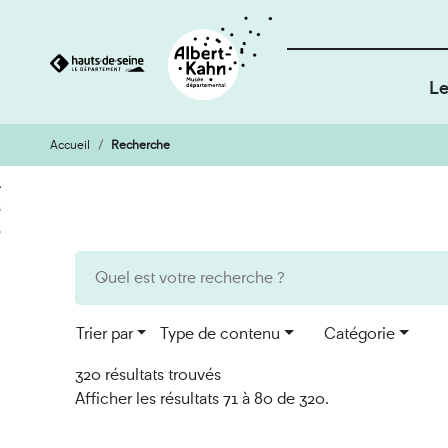
Le
Accueil
Recherche
Cookies et traceurs utilisés sur ce site
Aller
Aller
au
à
contenu
la
recherche
Trier par
Type de contenu
Catégorie
320 résultats trouvés
Afficher les résultats 71 à 80 de 320.