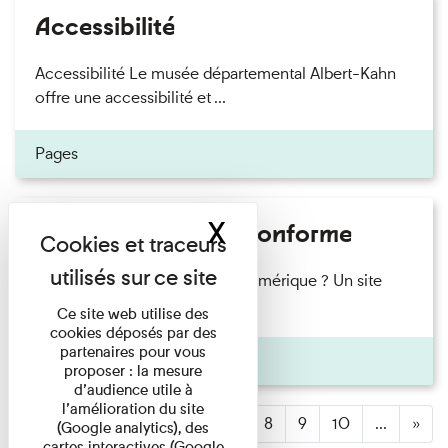
Accessibilité
Accessibilité Le musée départemental Albert-Kahn
offre une accessibilité et ...
Pages
X
Masquer le band
Accessibilité : non conforme
Qu'est-ce que l'accessibilité numérique ? Un site
web accessible est un ...
Ce site web utilise des
cookies déposés par des
partenaires pour vous
Pages
proposer : la mesure
d’audience utile à
l’amélioration du site
1
(active)
2
3
4
5
6
7
8
9
10
...
»
(Google analytics), des
cartes interactives (Google