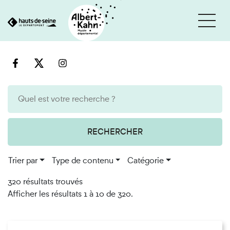
Cookies et traceurs utilisés sur ce site
Aller
Aller
au
à
contenu
la
recherche
RECHERCHER
Trier par
Type de contenu
Catégorie
320 résultats trouvés
Afficher les résultats 1 à 10 de 320.