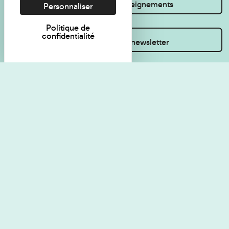
Je souhaite des renseignements
Personnaliser
Politique de
confidentialité
Inscrivez-vous à la newsletter
Règlement de visite
Politique de
confidentialité
Contact
Accessibilité : non
Plan du site
conforme
Les Amis du musée
Gestion des cookies
Mentions légales