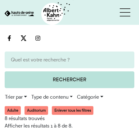
Cookies et traceurs utilisés sur ce site
Aller
Aller
au
à
contenu
la
recherche
RECHERCHER
Trier par
Type de contenu
Catégorie
Adulte
Auditorium
Enlever tous les filtres
8 résultats trouvés
Afficher les résultats 1 à 8 de 8.