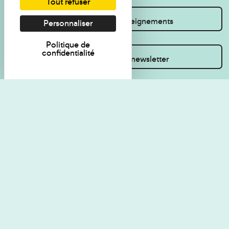
Tout refuser
Je souhaite des renseignements
Personnaliser
Politique de
confidentialité
Inscrivez-vous à la newsletter
Règlement de visite
Politique de
confidentialité
Contact
Accessibilité : non
Plan du site
conforme
Les Amis du musée
Gestion des cookies
Mentions légales