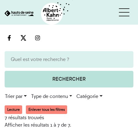
Cookies et traceurs utilisés sur ce site
Aller
Aller
au
à
contenu
la
recherche
RECHERCHER
Trier par
Type de contenu
Catégorie
Lecture
Enlever tous les filtres
7 résultats trouvés
Afficher les résultats 1 à 7 de 7.