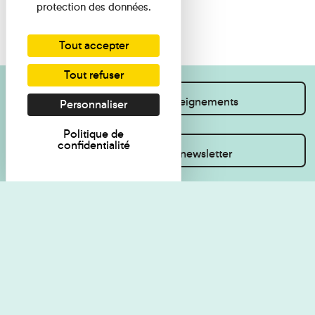
protection des données.
Tout accepter
Tout refuser
Je souhaite des renseignements
Personnaliser
Politique de
confidentialité
Inscrivez-vous à la newsletter
Règlement de visite
Politique de
confidentialité
Contact
Accessibilité : non
Plan du site