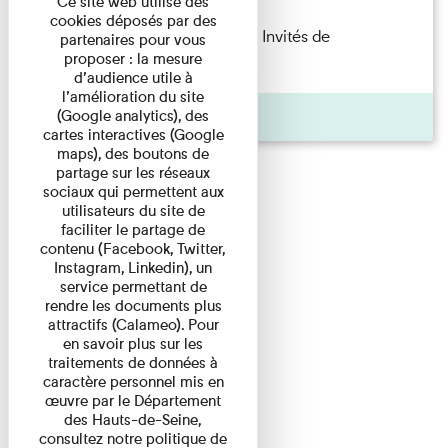
Ce site web utilise des
cookies déposés par des
Fanny Taillandier – Foudres Les Invités de
partenaires pour vous
proposer : la mesure
l’Imprimerie n°6 Lecture ...
d’audience utile à
l’amélioration du site
Pages
(Google analytics), des
cartes interactives (Google
maps), des boutons de
partage sur les réseaux
sociaux qui permettent aux
utilisateurs du site de
faciliter le partage de
contenu (Facebook, Twitter,
Instagram, Linkedin), un
service permettant de
rendre les documents plus
attractifs (Calameo). Pour
en savoir plus sur les
traitements de données à
caractère personnel mis en
œuvre par le Département
des Hauts-de-Seine,
consultez notre politique de