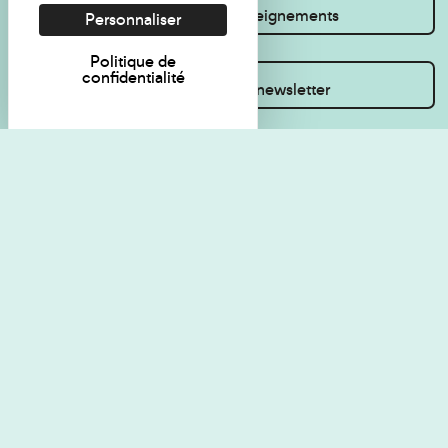
Je souhaite des renseignements
Personnaliser
Politique de
confidentialité
Inscrivez-vous à la newsletter
Règlement de visite
Politique de
confidentialité
Contact
Accessibilité : non
Plan du site
conforme
Les Amis du musée
Gestion des cookies
Mentions légales