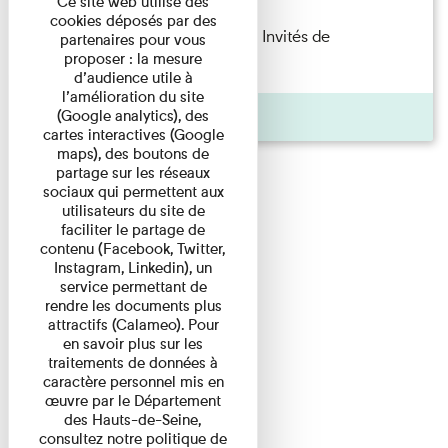
Ce site web utilise des
cookies déposés par des
Fanny Taillandier – Foudres Les Invités de
partenaires pour vous
proposer : la mesure
l’Imprimerie n°6 Lecture ...
d’audience utile à
l’amélioration du site
Pages
(Google analytics), des
cartes interactives (Google
maps), des boutons de
partage sur les réseaux
sociaux qui permettent aux
utilisateurs du site de
faciliter le partage de
contenu (Facebook, Twitter,
Instagram, Linkedin), un
service permettant de
rendre les documents plus
attractifs (Calameo). Pour
en savoir plus sur les
traitements de données à
caractère personnel mis en
œuvre par le Département
des Hauts-de-Seine,
consultez notre politique de