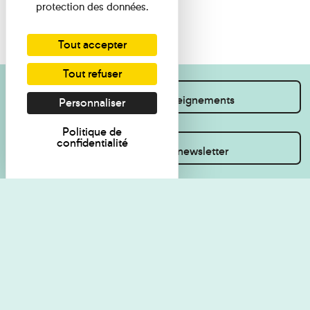
protection des données.
Tout accepter
Tout refuser
Je souhaite des renseignements
Personnaliser
Politique de
confidentialité
Inscrivez-vous à la newsletter
Règlement de visite
Politique de
confidentialité
Contact
Accessibilité : non
Plan du site