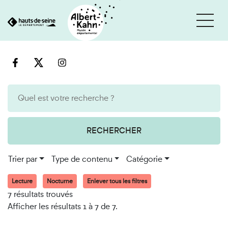
Cookies et traceurs utilisés sur ce site
Aller
Aller
au
à
contenu
la
recherche
RECHERCHER
Trier par
Type de contenu
Catégorie
Lecture
Nocturne
Enlever tous les filtres
7 résultats trouvés
Afficher les résultats 1 à 7 de 7.