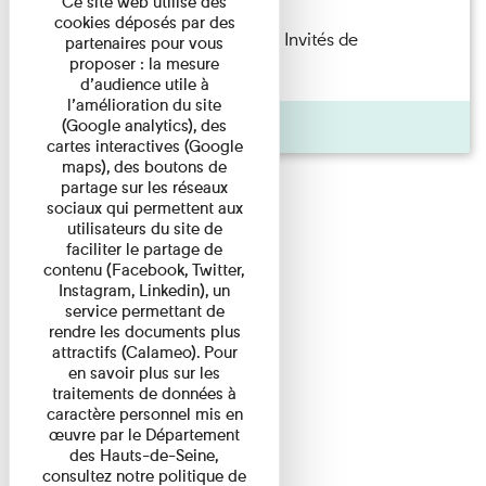
Ce site web utilise des
cookies déposés par des
Fanny Taillandier – Foudres Les Invités de
partenaires pour vous
proposer : la mesure
l’Imprimerie n°6 Lecture ...
d’audience utile à
l’amélioration du site
Pages
(Google analytics), des
cartes interactives (Google
maps), des boutons de
partage sur les réseaux
sociaux qui permettent aux
utilisateurs du site de
faciliter le partage de
contenu (Facebook, Twitter,
Instagram, Linkedin), un
service permettant de
rendre les documents plus
attractifs (Calameo). Pour
en savoir plus sur les
traitements de données à
caractère personnel mis en
œuvre par le Département
des Hauts-de-Seine,
consultez notre politique de