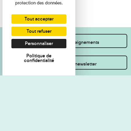
protection des données.
Tout accepter
Tout refuser
Je souhaite des renseignements
Personnaliser
Politique de
confidentialité
Inscrivez-vous à la newsletter
Règlement de visite
Politique de
confidentialité
Contact
Accessibilité : non
Plan du site