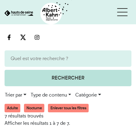
Cookies et traceurs utilisés sur ce site
Aller
Aller
au
à
contenu
la
recherche
RECHERCHER
Trier par
Type de contenu
Catégorie
Adulte
Nocturne
Enlever tous les filtres
7 résultats trouvés
Afficher les résultats 1 à 7 de 7.