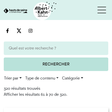
Cookies et traceurs utilisés sur ce site
Aller
Aller
au
à
contenu
la
recherche
RECHERCHER
Trier par
Type de contenu
Catégorie
320 résultats trouvés
Afficher les résultats 61 à 70 de 320.