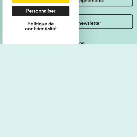
Je souhaite des renseignements
Personnaliser
Inscrivez-vous à la newsletter
Politique de
confidentialité
Règlement de visite
Politique de
confidentialité
Contact
Accessibilité : non
Plan du site
conforme
Les Amis du musée
Gestion des cookies
Mentions légales