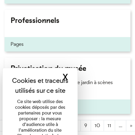
Professionnels
Pages
Privatisation du musée
X
Masquer le band
Privatisation Avec son splendide jardin à scènes
paysagères, son fonds ...
Ce site web utilise des
Pages
cookies déposés par des
partenaires pour vous
proposer : la mesure
d’audience utile à
«
2
3
4
5
6
7
(active)
8
9
10
11
...
»
l’amélioration du site