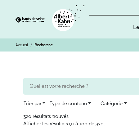
Le
Accueil
Recherche
Cookies et traceurs utilisés sur ce site
Aller
Aller
au
à
contenu
la
recherche
Trier par
Type de contenu
Catégorie
320 résultats trouvés
Afficher les résultats 91 à 100 de 320.