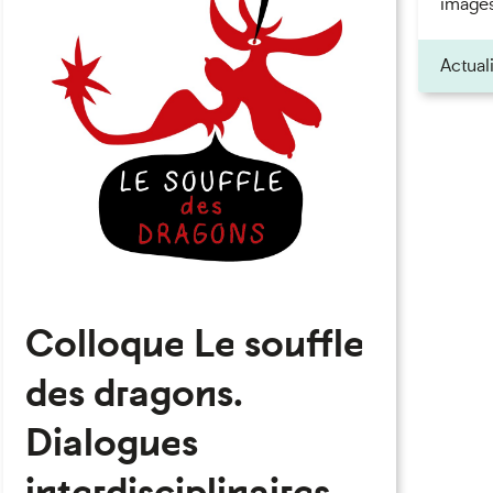
images
Actual
Colloque Le souffle
des dragons.
eau des cookies
Dialogues
interdisciplinaires