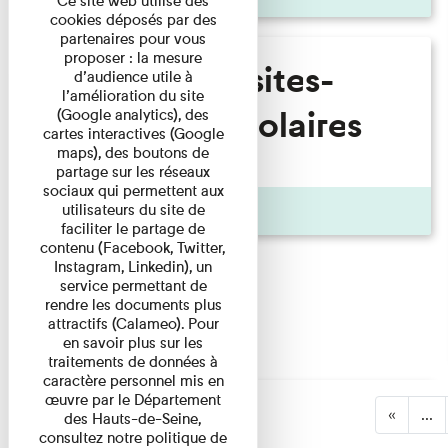
Ce site web utilise des
cookies déposés par des
partenaires pour vous
proposer : la mesure
Diapo__Visites-
d’audience utile à
l’amélioration du site
ateliers_scolaires
(Google analytics), des
cartes interactives (Google
maps), des boutons de
partage sur les réseaux
sociaux qui permettent aux
Galerie photo
utilisateurs du site de
faciliter le partage de
contenu (Facebook, Twitter,
Instagram, Linkedin), un
service permettant de
rendre les documents plus
attractifs (Calameo). Pour
en savoir plus sur les
traitements de données à
caractère personnel mis en
œuvre par le Département
«
...
des Hauts-de-Seine,
consultez notre politique de