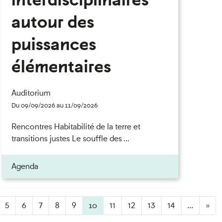
autour des
puissances
élémentaires
Auditorium
Du 09/09/2026 au 11/09/2026
Rencontres Habitabilité de la terre et
transitions justes Le souffle des ...
Agenda
5
6
7
8
9
10
(active)
11
12
13
14
...
»