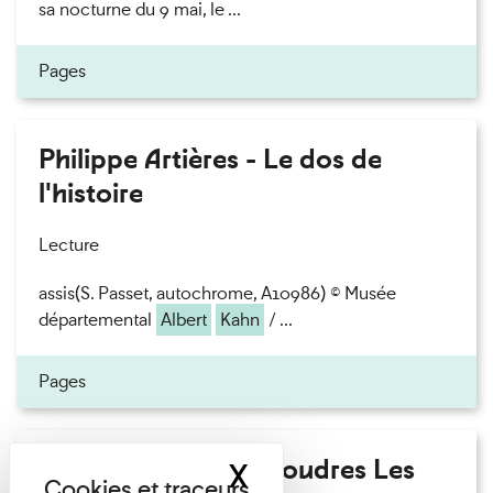
sa nocturne du 9 mai, le ...
Pages
Philippe Artières - Le dos de
l'histoire
Lecture
assis(S. Passet, autochrome, A10986) © Musée
départemental
Albert
Kahn
/ ...
Pages
Fanny Taillandier - Foudres Les
X
Masquer le band