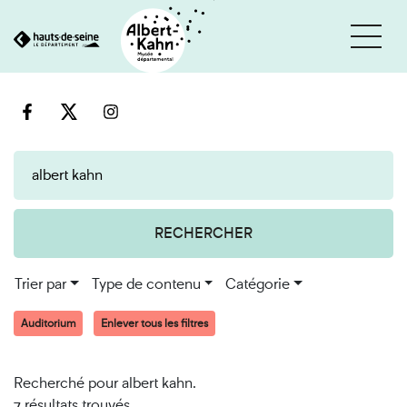
Cookies et traceurs utilisés sur ce site
Aller
Aller
au
à
contenu
la
recherche
RECHERCHER
Trier par
Type de contenu
Catégorie
Auditorium
Enlever tous les filtres
Recherché pour albert kahn.
7 résultats trouvés