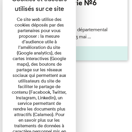
Invités de l’Imprimerie n°6
Lecture
Ce site web utilise des
cookies déposés par des
autochrome, A63911S) © Musée départemental
partenaires pour vous
proposer : la mesure
Albert
Kahn
/ CD92 Samedi 13 mai ...
d’audience utile à
l’amélioration du site
Pages
(Google analytics), des
cartes interactives (Google
maps), des boutons de
partage sur les réseaux
sociaux qui permettent aux
utilisateurs du site de
faciliter le partage de
contenu (Facebook, Twitter,
Instagram, Linkedin), un
service permettant de
rendre les documents plus
attractifs (Calameo). Pour
en savoir plus sur les
traitements de données à
caractère personnel mis en