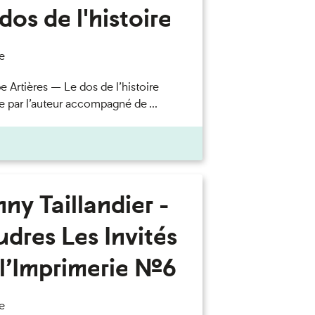
dos de l'histoire
e
e Artières — Le dos de l’histoire
e par l’auteur accompagné de ...
ny Taillandier -
dres Les Invités
l’Imprimerie n°6
e