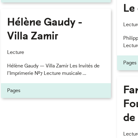
Le 
Hélène Gaudy -
eau des cookies
Lectur
Villa Zamir
Philipp
Lectur
Lecture
Pages
Hélène Gaudy — Villa Zamir Les Invités de
l’Imprimerie n°7 Lecture musicale ...
Fan
Pages
Fou
de 
Lectur