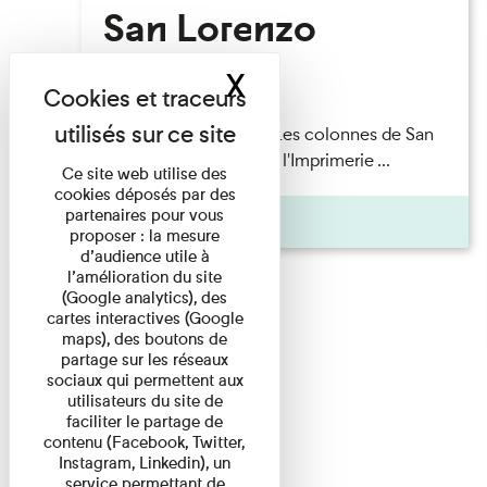
San Lorenzo
X
Masquer le band
Lecture
Patrick Boucheron — Les colonnes de San
Lorenzo Les Invités de l'Imprimerie ...
Ce site web utilise des
cookies déposés par des
partenaires pour vous
Pages
proposer : la mesure
d’audience utile à
l’amélioration du site
(Google analytics), des
cartes interactives (Google
maps), des boutons de
partage sur les réseaux
sociaux qui permettent aux
utilisateurs du site de
faciliter le partage de
contenu (Facebook, Twitter,
Instagram, Linkedin), un
service permettant de