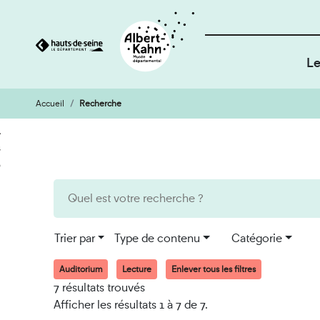
Le
Accueil
Recherche
Cookies et traceurs utilisés sur ce site
Aller
Aller
au
à
contenu
la
recherche
Trier par
Type de contenu
Catégorie
Auditorium
Lecture
Enlever tous les filtres
7 résultats trouvés
Afficher les résultats 1 à 7 de 7.