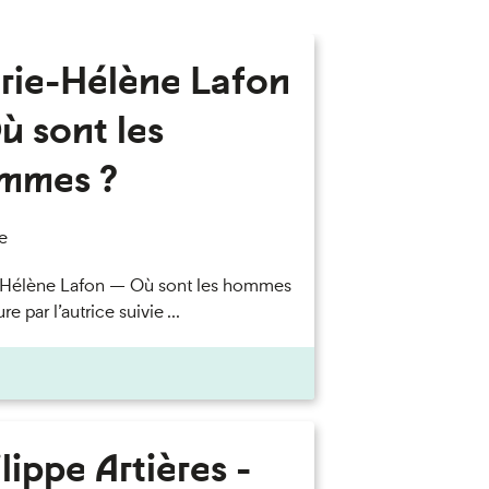
rie-Hélène Lafon
ù sont les
mmes ?
e
-Hélène Lafon — Où sont les hommes
re par l’autrice suivie ...
lippe Artières -