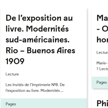
De l’exposition au
Ma
livre. Modernités
- O
sud-américaines.
ho
Rio – Buenos Aires
Lectur
1909
Marie
? Lectu
Lecture
Pages
Les Invités de l’Imprimerie n°8. De
l’exposition au livre. Modernités ...
Phi
Pages