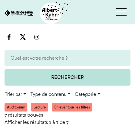
Cookies et traceurs utilisés sur ce site
Aller
Aller
au
à
contenu
la
recherche
RECHERCHER
Trier par
Type de contenu
Catégorie
Auditorium
Lecture
Enlever tous les filtres
7 résultats trouvés
Afficher les résultats 1 à 7 de 7.