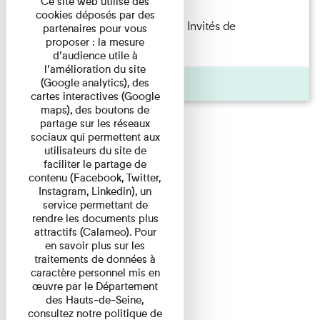
Ce site web utilise des
cookies déposés par des
Fanny Taillandier – Foudres Les Invités de
partenaires pour vous
proposer : la mesure
l’Imprimerie n°6 Lecture ...
d’audience utile à
l’amélioration du site
Pages
(Google analytics), des
cartes interactives (Google
maps), des boutons de
partage sur les réseaux
sociaux qui permettent aux
utilisateurs du site de
faciliter le partage de
contenu (Facebook, Twitter,
Instagram, Linkedin), un
service permettant de
rendre les documents plus
attractifs (Calameo). Pour
en savoir plus sur les
traitements de données à
caractère personnel mis en
œuvre par le Département
des Hauts-de-Seine,
consultez notre politique de