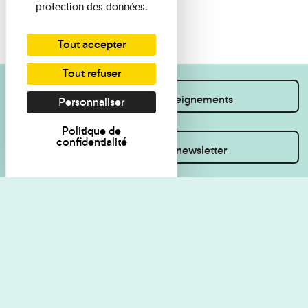
protection des données.
Tout accepter
Tout refuser
Je souhaite des renseignements
Personnaliser
Politique de
confidentialité
Inscrivez-vous à la newsletter
Règlement de visite
Politique de
confidentialité
Contact
Accessibilité : non
Plan du site