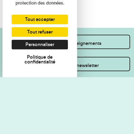
protection des données.
Tout accepter
Tout refuser
Je souhaite des renseignements
Personnaliser
Politique de
confidentialité
Inscrivez-vous à la newsletter
Règlement de visite
Politique de
confidentialité
Contact
Accessibilité : non
Plan du site