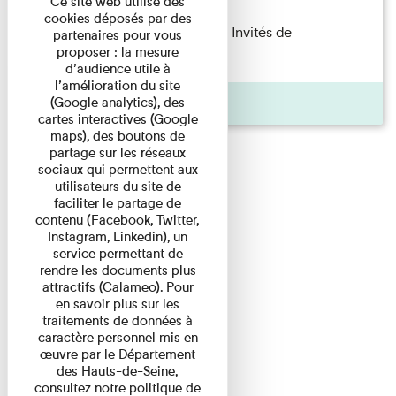
Ce site web utilise des
cookies déposés par des
Fanny Taillandier – Foudres Les Invités de
partenaires pour vous
proposer : la mesure
l’Imprimerie n°6 Lecture ...
d’audience utile à
l’amélioration du site
Pages
(Google analytics), des
cartes interactives (Google
maps), des boutons de
partage sur les réseaux
sociaux qui permettent aux
utilisateurs du site de
faciliter le partage de
contenu (Facebook, Twitter,
Instagram, Linkedin), un
service permettant de
rendre les documents plus
attractifs (Calameo). Pour
en savoir plus sur les
traitements de données à
caractère personnel mis en
œuvre par le Département
des Hauts-de-Seine,
consultez notre politique de