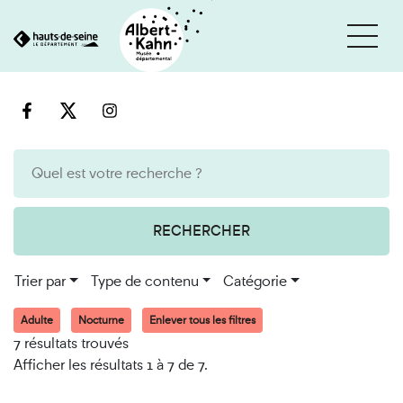
Cookies et traceurs utilisés sur ce site
Aller
Aller
au
à
contenu
la
recherche
RECHERCHER
Trier par
Type de contenu
Catégorie
Adulte
Nocturne
Enlever tous les filtres
7 résultats trouvés
Afficher les résultats 1 à 7 de 7.