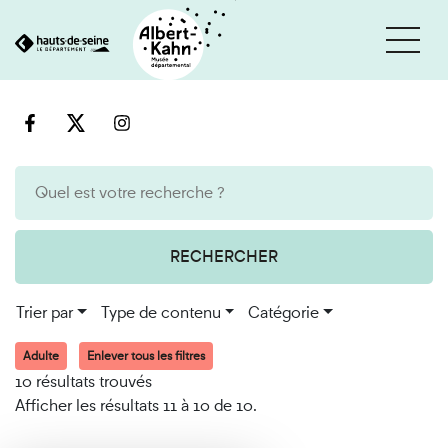
Cookies et traceurs utilisés sur ce site
Aller
Aller
au
à
contenu
la
recherche
RECHERCHER
Trier par
Type de contenu
Catégorie
Adulte
Enlever tous les filtres
10 résultats trouvés
Afficher les résultats 11 à 10 de 10.