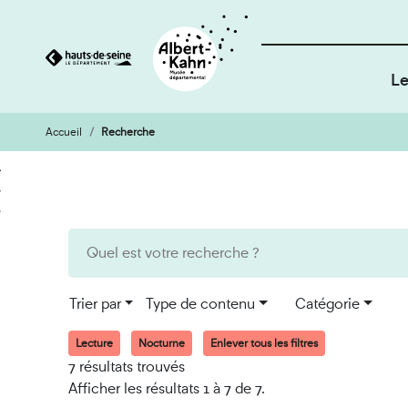
Le
Accueil
Recherche
Cookies et traceurs utilisés sur ce site
Aller
Aller
au
à
contenu
la
recherche
Trier par
Type de contenu
Catégorie
Lecture
Nocturne
Enlever tous les filtres
7 résultats trouvés
Afficher les résultats 1 à 7 de 7.