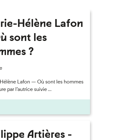
rie-Hélène Lafon
ù sont les
mmes ?
e
-Hélène Lafon — Où sont les hommes
re par l’autrice suivie ...
lippe Artières -