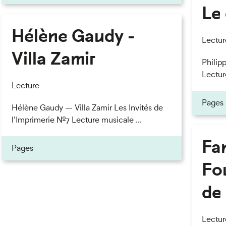
Le 
Hélène Gaudy -
eau des cookies
Lectur
Villa Zamir
Philipp
Lectur
Lecture
Pages
Hélène Gaudy — Villa Zamir Les Invités de
l’Imprimerie n°7 Lecture musicale ...
Fan
Pages
Fou
de 
Lectur