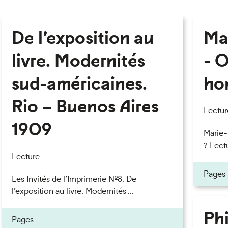
De l’exposition au
Ma
livre. Modernités
- O
sud-américaines.
ho
Rio – Buenos Aires
Lectur
1909
Marie
? Lectu
Lecture
Pages
Les Invités de l’Imprimerie n°8. De
l’exposition au livre. Modernités ...
Phi
Pages