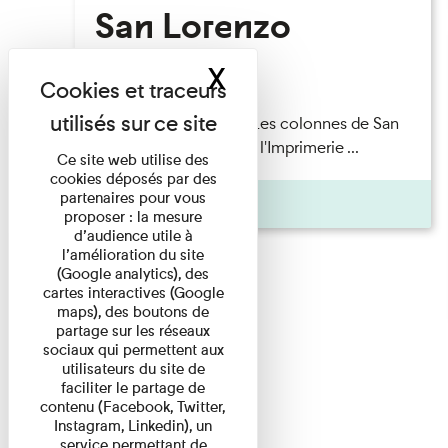
San Lorenzo
X
Masquer le band
Lecture
Patrick Boucheron — Les colonnes de San
Lorenzo Les Invités de l'Imprimerie ...
Ce site web utilise des
cookies déposés par des
partenaires pour vous
Pages
proposer : la mesure
d’audience utile à
l’amélioration du site
(Google analytics), des
cartes interactives (Google
maps), des boutons de
partage sur les réseaux
sociaux qui permettent aux
utilisateurs du site de
faciliter le partage de
contenu (Facebook, Twitter,
Instagram, Linkedin), un
service permettant de