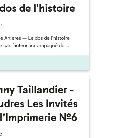
dos de l'histoire
e
e Artières — Le dos de l’histoire
e par l’auteur accompagné de ...
ny Taillandier -
dres Les Invités
l’Imprimerie n°6
e