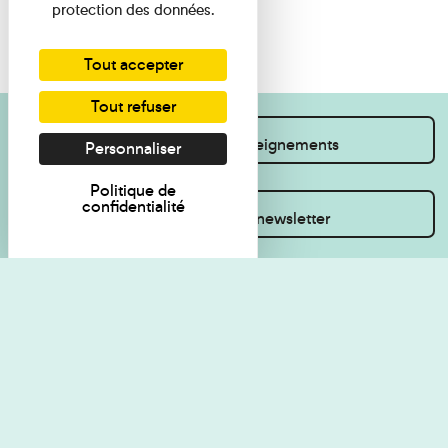
protection des données.
Tout accepter
Tout refuser
Je souhaite des renseignements
Personnaliser
Politique de
confidentialité
Inscrivez-vous à la newsletter
Règlement de visite
Politique de
confidentialité
Contact
Accessibilité : non
Plan du site