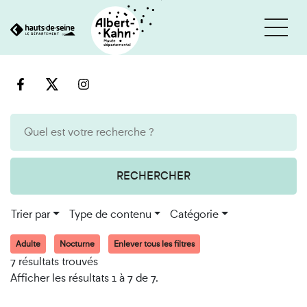
Cookies et traceurs utilisés sur ce site
Aller
Aller
au
à
contenu
la
recherche
RECHERCHER
Trier par
Type de contenu
Catégorie
Adulte
Nocturne
Enlever tous les filtres
7 résultats trouvés
Afficher les résultats 1 à 7 de 7.