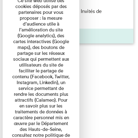
Ce site web utilise des
cookies déposés par des
Fanny Taillandier – Foudres Les Invités de
partenaires pour vous
proposer : la mesure
l’Imprimerie n°6 Lecture ...
d’audience utile à
l’amélioration du site
Pages
(Google analytics), des
cartes interactives (Google
maps), des boutons de
partage sur les réseaux
sociaux qui permettent aux
utilisateurs du site de
faciliter le partage de
contenu (Facebook, Twitter,
Instagram, Linkedin), un
service permettant de
rendre les documents plus
attractifs (Calameo). Pour
en savoir plus sur les
traitements de données à
caractère personnel mis en
œuvre par le Département
des Hauts-de-Seine,
consultez notre politique de