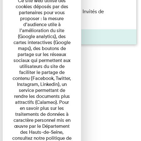
Ce site web utilise des
cookies déposés par des
Fanny Taillandier – Foudres Les Invités de
partenaires pour vous
proposer : la mesure
l’Imprimerie n°6 Lecture ...
d’audience utile à
l’amélioration du site
Pages
(Google analytics), des
cartes interactives (Google
maps), des boutons de
partage sur les réseaux
sociaux qui permettent aux
utilisateurs du site de
faciliter le partage de
contenu (Facebook, Twitter,
Instagram, Linkedin), un
service permettant de
rendre les documents plus
attractifs (Calameo). Pour
en savoir plus sur les
traitements de données à
caractère personnel mis en
œuvre par le Département
des Hauts-de-Seine,
consultez notre politique de