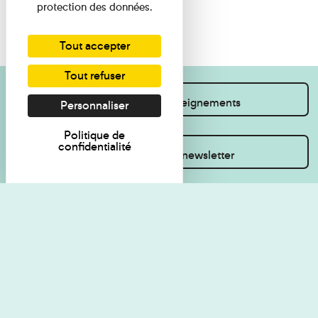
protection des données.
Tout accepter
Tout refuser
Je souhaite des renseignements
Personnaliser
Politique de
confidentialité
Inscrivez-vous à la newsletter
Règlement de visite
Politique de
confidentialité
Contact
Accessibilité : non
Plan du site