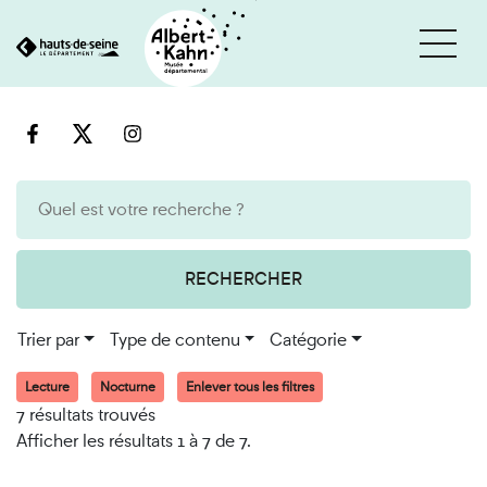
Cookies et traceurs utilisés sur ce site
Aller
Aller
au
à
contenu
la
recherche
RECHERCHER
Trier par
Type de contenu
Catégorie
Lecture
Nocturne
Enlever tous les filtres
7 résultats trouvés
Afficher les résultats 1 à 7 de 7.