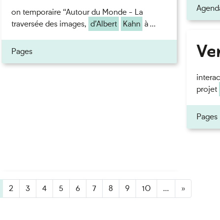
Agend
on temporaire “Autour du Monde - La
traversée des images,
d’Albert
Kahn
à ...
Ven
Pages
intera
projet
Pages
active)
2
3
4
5
6
7
8
9
10
...
»