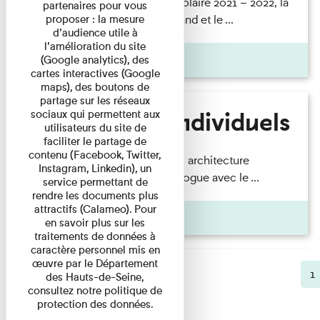
Au cours de l’année scolaire 2021 – 2022, la
partenaires pour vous
proposer : la mesure
maison de Chateaubriand et le ...
d’audience utile à
l’amélioration du site
Pages
(Google analytics), des
cartes interactives (Google
maps), des boutons de
partage sur les réseaux
Visiteurs individuels
sociaux qui permettent aux
utilisateurs du site de
faciliter le partage de
contenu (Facebook, Twitter,
sous plusieurs regards : architecture
Instagram, Linkedin), un
contemporaine en dialogue avec le ...
service permettant de
rendre les documents plus
attractifs (Calameo). Pour
Pages
en savoir plus sur les
traitements de données à
caractère personnel mis en
œuvre par le Département
1
(
des Hauts-de-Seine,
consultez notre politique de
protection des données.