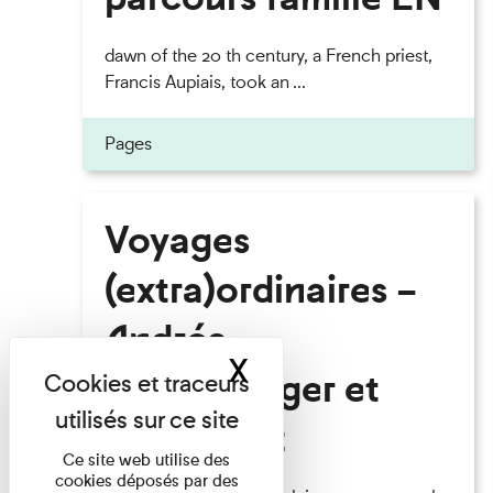
dawn of the 20 th century, a French priest,
Francis Aupiais, took an ...
Pages
Voyages
(extra)ordinaires –
Andréa
X
Masquer le band
Eichenberger et
Marc Wiltz
Ce site web utilise des
cookies déposés par des