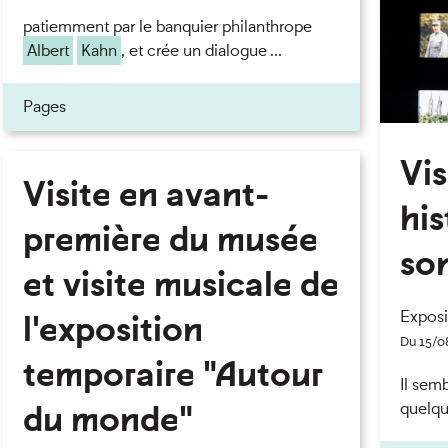
patiemment par le banquier philanthrope
Albert
Kahn
, et crée un dialogue ...
Pages
Vis
Visite en avant-
his
première du musée
so
et visite musicale de
Exposi
l'exposition
eau des cookies
Du 15/0
temporaire "Autour
Il sem
du monde"
quelqu