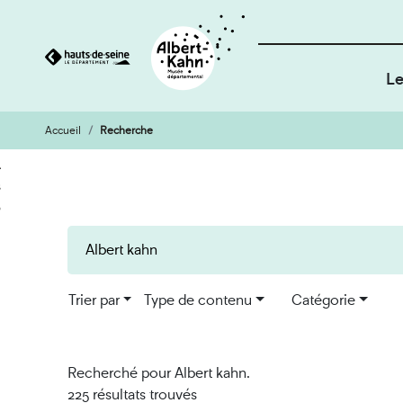
Le
Accueil
Recherche
Cookies et traceurs utilisés sur ce site
Aller
Aller
au
à
contenu
la
recherche
Trier par
Type de contenu
Catégorie
Recherché pour Albert kahn.
225 résultats trouvés