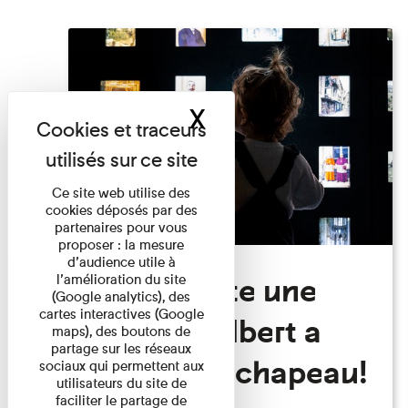
X
Masquer le band
Ce site web utilise des
cookies déposés par des
partenaires pour vous
proposer : la mesure
d’audience utile à
Visite Toute une
l’amélioration du site
(Google analytics), des
cartes interactives (Google
histoire: Albert a
maps), des boutons de
partage sur les réseaux
perdu son chapeau!
sociaux qui permettent aux
utilisateurs du site de
faciliter le partage de