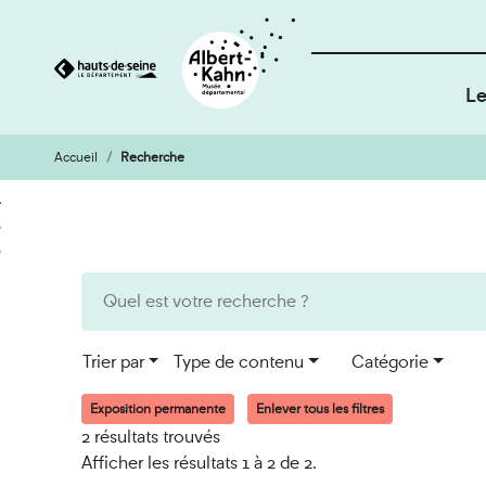
Le
Accueil
Recherche
Cookies et traceurs utilisés sur ce site
Aller
Aller
au
à
contenu
la
recherche
Trier par
Type de contenu
Catégorie
Exposition permanente
Enlever tous les filtres
2 résultats trouvés
Afficher les résultats 1 à 2 de 2.