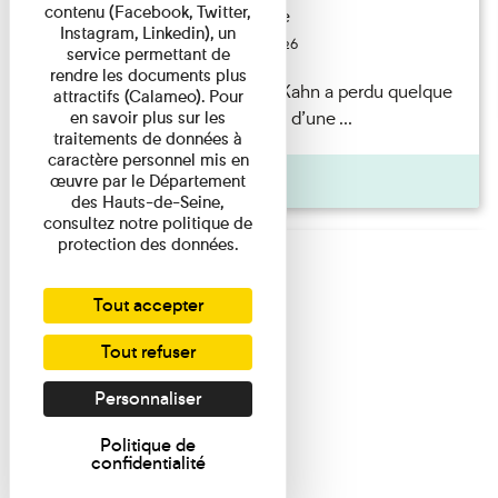
contenu (Facebook, Twitter,
Exposition permanente
Instagram, Linkedin), un
Du 15/08/2026 au 15/08/2026
service permettant de
rendre les documents plus
Il semblerait qu’Albert Kahn a perdu quelque
attractifs (Calameo). Pour
chose... Accompagnés d’une ...
en savoir plus sur les
traitements de données à
caractère personnel mis en
Agenda
œuvre par le Département
des Hauts-de-Seine,
consultez notre politique de
protection des données.
Tout accepter
Tout refuser
Personnaliser
Politique de
confidentialité