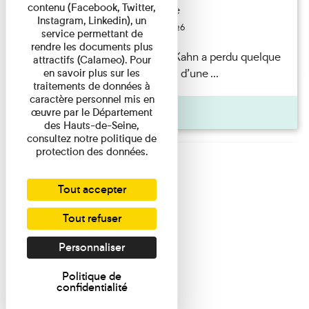
contenu (Facebook, Twitter,
Exposition permanente
Instagram, Linkedin), un
Du 15/08/2026 au 15/08/2026
service permettant de
rendre les documents plus
Il semblerait qu’Albert Kahn a perdu quelque
attractifs (Calameo). Pour
chose... Accompagnés d’une ...
en savoir plus sur les
traitements de données à
caractère personnel mis en
Agenda
œuvre par le Département
des Hauts-de-Seine,
consultez notre politique de
protection des données.
Tout accepter
Tout refuser
Personnaliser
Politique de
confidentialité