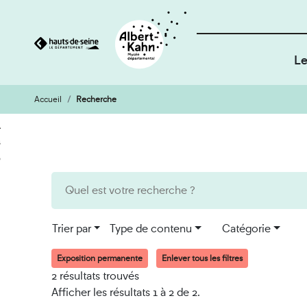
Le
Accueil
Recherche
Cookies et traceurs utilisés sur ce site
Aller
Aller
au
à
contenu
la
recherche
Trier par
Type de contenu
Catégorie
Exposition permanente
Enlever tous les filtres
2 résultats trouvés
Afficher les résultats 1 à 2 de 2.