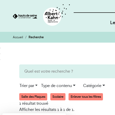
Le
Accueil
Recherche
Cookies et traceurs utilisés sur ce site
Aller
Aller
au
à
contenu
la
recherche
Trier par
Type de contenu
Catégorie
Salle des Plaques
Scolaire
Enlever tous les filtres
1 résultat trouvé
Afficher les résultats 1 à 1 de 1.