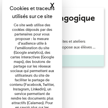
X
Masquer le band
Offre pédagogique
Ce site web utilise des
cookies déposés par des
Salle des Plaques
partenaires pour vous
proposer : la mesure
Offre pédagogique Visites et ateliers
d’audience utile à
Découvrir Le musée propose aux élèves ...
l’amélioration du site
(Google analytics), des
cartes interactives (Google
Pages
maps), des boutons de
partage sur les réseaux
sociaux qui permettent aux
utilisateurs du site de
faciliter le partage de
contenu (Facebook, Twitter,
Instagram, Linkedin), un
service permettant de
rendre les documents plus
attractifs (Calameo). Pour
en savoir plus sur les