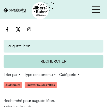
Cookies et traceurs utilisés sur ce site
Aller
Aller
au
à
contenu
la
recherche
RECHERCHER
Trier par
Type de contenu
Catégorie
Auditorium
Enlever tous les filtres
Recherché pour auguste léon.
1 résultat trouvé