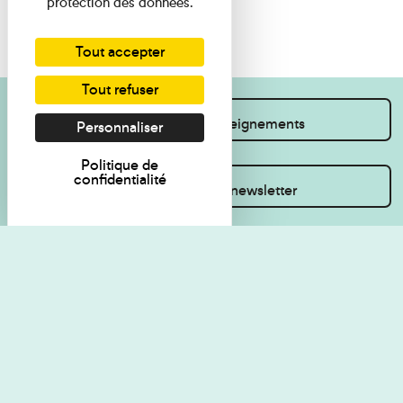
protection des données.
Tout accepter
Tout refuser
Je souhaite des renseignements
Personnaliser
Politique de
confidentialité
Inscrivez-vous à la newsletter
Règlement de visite
Politique de
confidentialité
Contact
Accessibilité : non
Plan du site