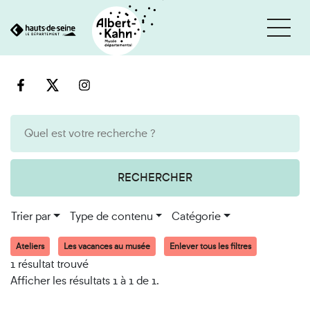
Cookies et traceurs utilisés sur ce site
Aller
Aller
au
à
contenu
la
recherche
RECHERCHER
Trier par
Type de contenu
Catégorie
Ateliers
Les vacances au musée
Enlever tous les filtres
1 résultat trouvé
Afficher les résultats 1 à 1 de 1.