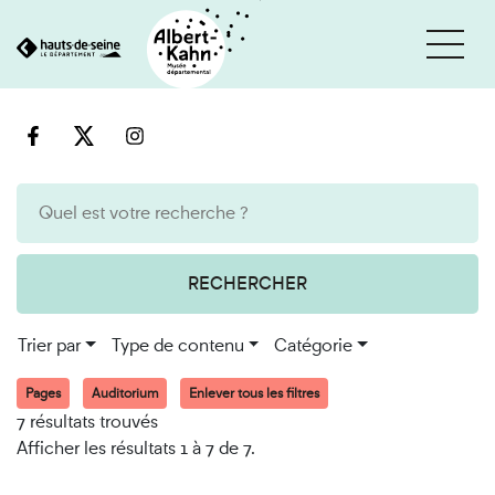
Cookies et traceurs utilisés sur ce site
Aller
Aller
au
à
contenu
la
recherche
RECHERCHER
Trier par
Type de contenu
Catégorie
Pages
Auditorium
Enlever tous les filtres
7 résultats trouvés
Afficher les résultats 1 à 7 de 7.