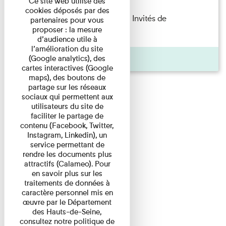
Ce site web utilise des
cookies déposés par des
Fanny Taillandier – Foudres Les Invités de
partenaires pour vous
proposer : la mesure
l’Imprimerie n°6 Lecture ...
d’audience utile à
l’amélioration du site
Pages
(Google analytics), des
cartes interactives (Google
maps), des boutons de
partage sur les réseaux
sociaux qui permettent aux
utilisateurs du site de
faciliter le partage de
contenu (Facebook, Twitter,
Instagram, Linkedin), un
service permettant de
rendre les documents plus
attractifs (Calameo). Pour
en savoir plus sur les
traitements de données à
caractère personnel mis en
œuvre par le Département
des Hauts-de-Seine,
consultez notre politique de