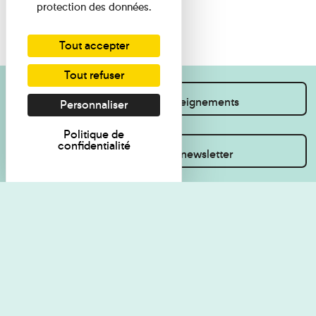
protection des données.
Tout accepter
Tout refuser
Je souhaite des renseignements
Personnaliser
Politique de
confidentialité
Inscrivez-vous à la newsletter
Règlement de visite
Politique de
confidentialité
Contact
Accessibilité : non
Plan du site