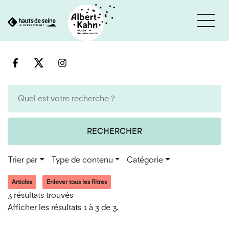
Cookies et traceurs utilisés sur ce site
Aller
Aller
au
à
contenu
la
recherche
RECHERCHER
Trier par
Type de contenu
Catégorie
Articles
Enlever tous les filtres
3 résultats trouvés
Afficher les résultats 1 à 3 de 3.