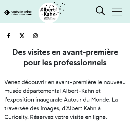
Cookies et traceurs utilisés sur ce site
Aller
Aller
au
à
contenu
la
recherche
Des visites en avant-première
pour les professionnels
Venez découvrir en avant-première le nouveau
musée départemental Albert-Kahn et
l’exposition inaugurale Autour du Monde, La
traversée des images, d’Albert Kahn à
Curiosity. Réservez votre visite en ligne.