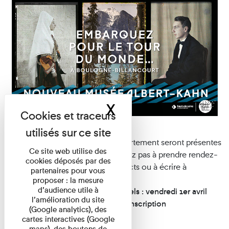
X
Masquer le band
Les équipes du musée et du Département seront présentes
Ce site web utilise des
pour échanger avec vous, n’hésitez pas à prendre rendez-
cookies déposés par des
vous directement avec vos contacts ou à écrire à
partenaires pour vous
culture@
hauts-de-seine.fr
.
proposer : la mesure
d’audience utile à
Inauguration pour les professionnels : vendredi 1er avril
l’amélioration du site
2022 de 10h à 18h, visite libre sur inscription
(Google analytics), des
Les inscriptions sont closes.
cartes interactives (Google
maps), des boutons de