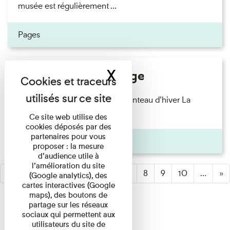
musée est régulièrement ...
Pages
X
Masquer le band
Le jardin sous la neige
Le jardin du musée met son manteau d’hiver La
neige a recouvert les scènes ...
Ce site web utilise des
cookies déposés par des
partenaires pour vous
Pages
proposer : la mesure
d’audience utile à
l’amélioration du site
«
1
2
3
(active)
4
5
6
7
8
9
10
...
»
(Google analytics), des
cartes interactives (Google
maps), des boutons de
partage sur les réseaux
sociaux qui permettent aux
utilisateurs du site de