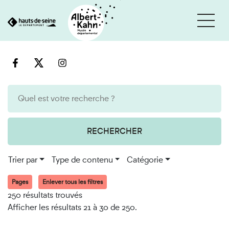
Cookies et traceurs utilisés sur ce site
Aller
Aller
au
à
contenu
la
recherche
RECHERCHER
Trier par
Type de contenu
Catégorie
Pages
Enlever tous les filtres
250 résultats trouvés
Afficher les résultats 21 à 30 de 250.