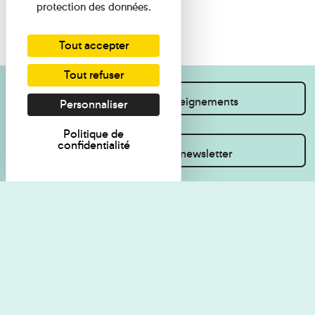
protection des données.
Tout accepter
Tout refuser
Je souhaite des renseignements
Personnaliser
Politique de
confidentialité
Inscrivez-vous à la newsletter
Règlement de visite
Politique de
confidentialité
Contact
Accessibilité : non
Plan du site