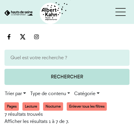
Cookies et traceurs utilisés sur ce site
Aller
Aller
au
à
contenu
la
recherche
RECHERCHER
Trier par
Type de contenu
Catégorie
Pages
Lecture
Nocturne
Enlever tous les filtres
7 résultats trouvés
Afficher les résultats 1 à 7 de 7.