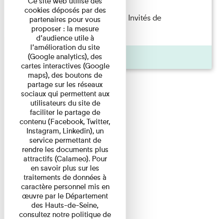
Ce site web utilise des
cookies déposés par des
Fanny Taillandier – Foudres Les Invités de
partenaires pour vous
proposer : la mesure
l’Imprimerie n°6 Lecture ...
d’audience utile à
l’amélioration du site
Pages
(Google analytics), des
cartes interactives (Google
maps), des boutons de
partage sur les réseaux
sociaux qui permettent aux
utilisateurs du site de
faciliter le partage de
contenu (Facebook, Twitter,
Instagram, Linkedin), un
service permettant de
rendre les documents plus
attractifs (Calameo). Pour
en savoir plus sur les
traitements de données à
caractère personnel mis en
œuvre par le Département
des Hauts-de-Seine,
consultez notre politique de