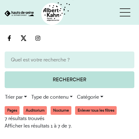
Cookies et traceurs utilisés sur ce site
Aller
Aller
au
à
contenu
la
recherche
RECHERCHER
Trier par
Type de contenu
Catégorie
Pages
Auditorium
Nocturne
Enlever tous les filtres
7 résultats trouvés
Afficher les résultats 1 à 7 de 7.