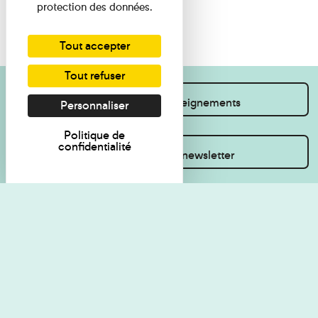
protection des données.
Tout accepter
Tout refuser
Je souhaite des renseignements
Personnaliser
Politique de
confidentialité
Inscrivez-vous à la newsletter
Règlement de visite
Politique de
confidentialité
Contact
Accessibilité : non
Plan du site