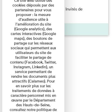
Ce site web utilise des
cookies déposés par des
Fanny Taillandier – Foudres Les Invités de
partenaires pour vous
proposer : la mesure
l’Imprimerie n°6 Lecture ...
d’audience utile à
l’amélioration du site
Pages
(Google analytics), des
cartes interactives (Google
maps), des boutons de
partage sur les réseaux
sociaux qui permettent aux
utilisateurs du site de
faciliter le partage de
contenu (Facebook, Twitter,
Instagram, Linkedin), un
service permettant de
rendre les documents plus
attractifs (Calameo). Pour
en savoir plus sur les
traitements de données à
caractère personnel mis en
œuvre par le Département
des Hauts-de-Seine,
consultez notre politique de