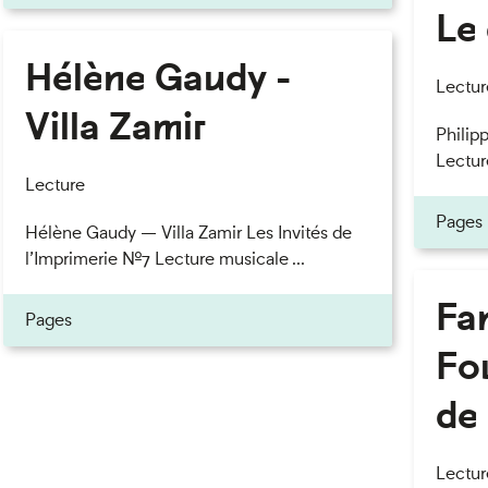
Le 
Hélène Gaudy -
eau des cookies
Lectur
Villa Zamir
Philipp
Lectur
Lecture
Pages
Hélène Gaudy — Villa Zamir Les Invités de
l’Imprimerie n°7 Lecture musicale ...
Fan
Pages
Fou
de 
Lectur