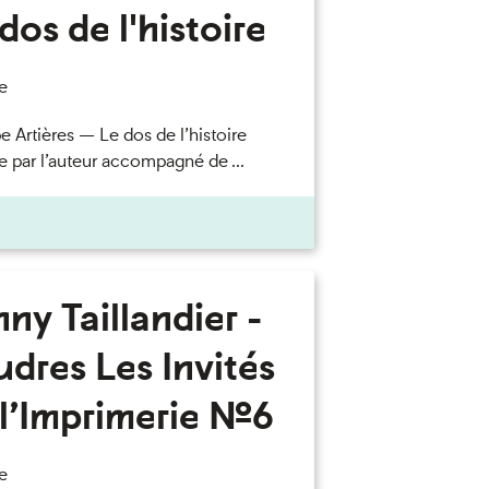
dos de l'histoire
e
e Artières — Le dos de l’histoire
e par l’auteur accompagné de ...
ny Taillandier -
dres Les Invités
l’Imprimerie n°6
e