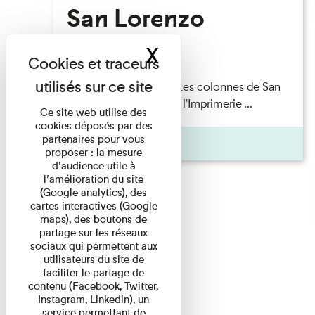
San Lorenzo
X
Masquer le band
Lecture
Patrick Boucheron — Les colonnes de San
Lorenzo Les Invités de l'Imprimerie ...
Ce site web utilise des
cookies déposés par des
partenaires pour vous
Pages
proposer : la mesure
d’audience utile à
l’amélioration du site
(Google analytics), des
cartes interactives (Google
maps), des boutons de
partage sur les réseaux
sociaux qui permettent aux
utilisateurs du site de
faciliter le partage de
contenu (Facebook, Twitter,
Instagram, Linkedin), un
service permettant de