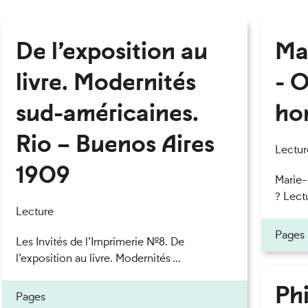
De l’exposition au
Ma
livre. Modernités
- O
sud-américaines.
ho
Rio – Buenos Aires
Lectur
1909
Marie
? Lectu
Lecture
Pages
Les Invités de l’Imprimerie n°8. De
l’exposition au livre. Modernités ...
Phi
Pages