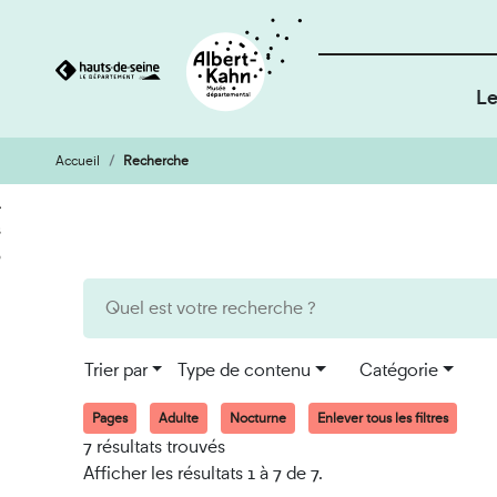
Le
Accueil
Recherche
Cookies et traceurs utilisés sur ce site
Aller
Aller
au
à
contenu
la
recherche
Trier par
Type de contenu
Catégorie
Pages
Adulte
Nocturne
Enlever tous les filtres
7 résultats trouvés
Afficher les résultats 1 à 7 de 7.