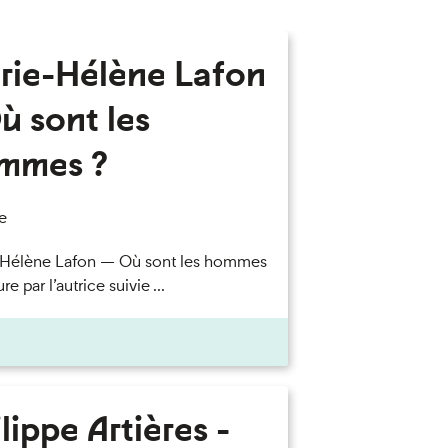
rie-Hélène Lafon
ù sont les
mmes ?
e
-Hélène Lafon — Où sont les hommes
re par l’autrice suivie ...
lippe Artières -