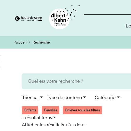
Le
Accueil
Recherche
Cookies et traceurs utilisés sur ce site
Aller
Aller
au
à
contenu
la
recherche
Trier par
Type de contenu
Catégorie
Enfants
Familles
Enlever tous les filtres
1 résultat trouvé
Afficher les résultats 1 à 1 de 1.