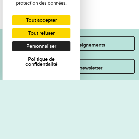
protection des données.
Tout accepter
Tout refuser
Je souhaite des renseignements
Personnaliser
Politique de
confidentialité
Inscrivez-vous à la newsletter
Règlement de visite
Politique de
confidentialité
Contact
Accessibilité : non
Plan du site