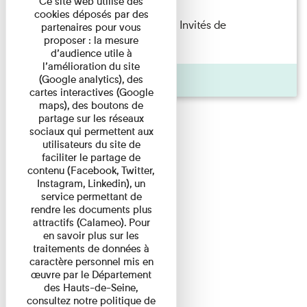
Ce site web utilise des
cookies déposés par des
Fanny Taillandier – Foudres Les Invités de
partenaires pour vous
proposer : la mesure
l’Imprimerie n°6 Lecture ...
d’audience utile à
l’amélioration du site
Pages
(Google analytics), des
cartes interactives (Google
maps), des boutons de
partage sur les réseaux
sociaux qui permettent aux
utilisateurs du site de
faciliter le partage de
contenu (Facebook, Twitter,
Instagram, Linkedin), un
service permettant de
rendre les documents plus
attractifs (Calameo). Pour
en savoir plus sur les
traitements de données à
caractère personnel mis en
œuvre par le Département
des Hauts-de-Seine,
consultez notre politique de