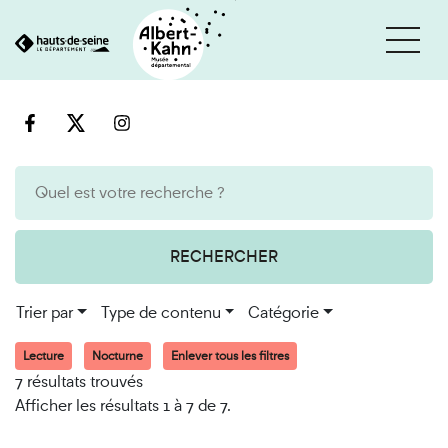
Cookies et traceurs utilisés sur ce site
Aller
Aller
au
à
contenu
la
recherche
RECHERCHER
Trier par
Type de contenu
Catégorie
Lecture
Nocturne
Enlever tous les filtres
7 résultats trouvés
Afficher les résultats 1 à 7 de 7.