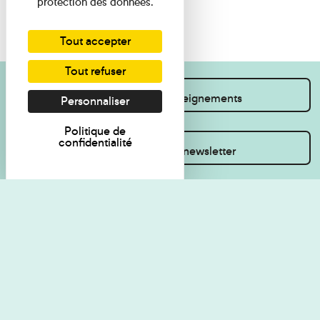
protection des données.
Tout accepter
Tout refuser
Je souhaite des renseignements
Personnaliser
Politique de
confidentialité
Inscrivez-vous à la newsletter
Règlement de visite
Politique de
confidentialité
Contact
Accessibilité : non
Plan du site