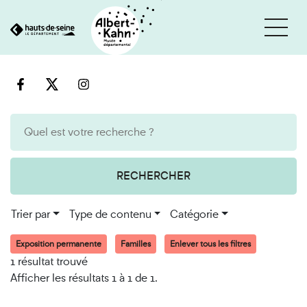
Cookies et traceurs utilisés sur ce site
Aller
Aller
au
à
contenu
la
recherche
RECHERCHER
Trier par
Type de contenu
Catégorie
Exposition permanente
Familles
Enlever tous les filtres
1 résultat trouvé
Afficher les résultats 1 à 1 de 1.