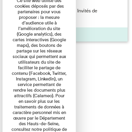
Ce site web utilise des
cookies déposés par des
Fanny Taillandier – Foudres Les Invités de
partenaires pour vous
proposer : la mesure
l’Imprimerie n°6 Lecture ...
d’audience utile à
l’amélioration du site
Pages
(Google analytics), des
cartes interactives (Google
maps), des boutons de
partage sur les réseaux
sociaux qui permettent aux
utilisateurs du site de
faciliter le partage de
contenu (Facebook, Twitter,
Instagram, Linkedin), un
service permettant de
rendre les documents plus
attractifs (Calameo). Pour
en savoir plus sur les
traitements de données à
caractère personnel mis en
œuvre par le Département
des Hauts-de-Seine,
consultez notre politique de