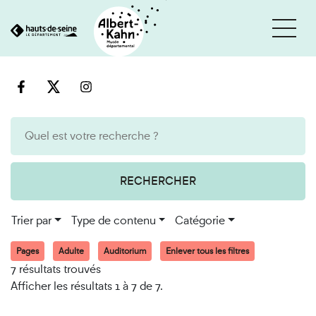
Cookies et traceurs utilisés sur ce site
Aller
Aller
au
à
contenu
la
recherche
RECHERCHER
Trier par
Type de contenu
Catégorie
Pages
Adulte
Auditorium
Enlever tous les filtres
7 résultats trouvés
Afficher les résultats 1 à 7 de 7.