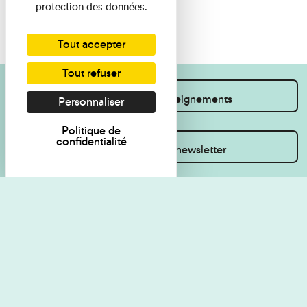
protection des données.
Tout accepter
Tout refuser
Je souhaite des renseignements
Personnaliser
Politique de
confidentialité
Inscrivez-vous à la newsletter
Règlement de visite
Politique de
confidentialité
Contact
Accessibilité : non
Plan du site