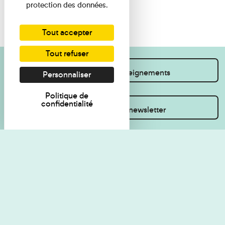
protection des données.
Tout accepter
Tout refuser
Je souhaite des renseignements
Personnaliser
Politique de
confidentialité
Inscrivez-vous à la newsletter
Règlement de visite
Politique de
confidentialité
Contact
Accessibilité : non
Plan du site