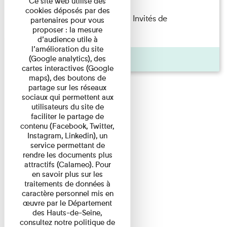
Ce site web utilise des
cookies déposés par des
Fanny Taillandier – Foudres Les Invités de
partenaires pour vous
proposer : la mesure
l’Imprimerie n°6 Lecture ...
d’audience utile à
l’amélioration du site
Pages
(Google analytics), des
cartes interactives (Google
maps), des boutons de
partage sur les réseaux
sociaux qui permettent aux
utilisateurs du site de
faciliter le partage de
contenu (Facebook, Twitter,
Instagram, Linkedin), un
service permettant de
rendre les documents plus
attractifs (Calameo). Pour
en savoir plus sur les
traitements de données à
caractère personnel mis en
œuvre par le Département
des Hauts-de-Seine,
consultez notre politique de