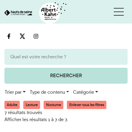
Cookies et traceurs utilisés sur ce site
Aller
Aller
au
à
contenu
la
recherche
RECHERCHER
Trier par
Type de contenu
Catégorie
Adulte
Lecture
Nocturne
Enlever tous les filtres
7 résultats trouvés
Afficher les résultats 1 à 7 de 7.