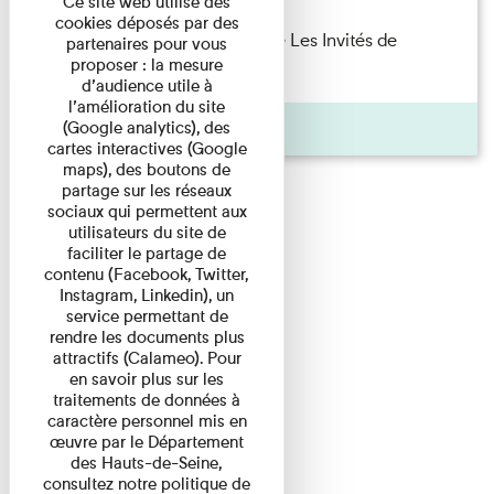
Ce site web utilise des
cookies déposés par des
Marie Cosnay — Toi et ton frère Les Invités de
partenaires pour vous
proposer : la mesure
l'Imprimerie n°10 À ...
d’audience utile à
l’amélioration du site
Pages
(Google analytics), des
cartes interactives (Google
maps), des boutons de
partage sur les réseaux
sociaux qui permettent aux
utilisateurs du site de
faciliter le partage de
contenu (Facebook, Twitter,
Instagram, Linkedin), un
service permettant de
rendre les documents plus
attractifs (Calameo). Pour
en savoir plus sur les
traitements de données à
caractère personnel mis en
œuvre par le Département
des Hauts-de-Seine,
consultez notre politique de