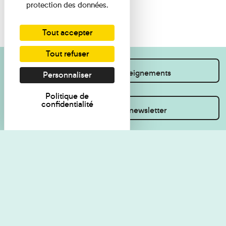
protection des données.
Tout accepter
Tout refuser
Je souhaite des renseignements
Personnaliser
Politique de
confidentialité
Inscrivez-vous à la newsletter
Règlement de visite
Politique de
confidentialité
Contact
Accessibilité : non
Plan du site