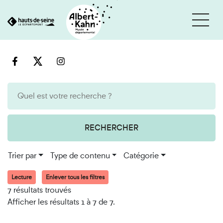
Cookies et traceurs utilisés sur ce site
Aller
Aller
au
à
contenu
la
recherche
RECHERCHER
Trier par
Type de contenu
Catégorie
Lecture
Enlever tous les filtres
7 résultats trouvés
Afficher les résultats 1 à 7 de 7.